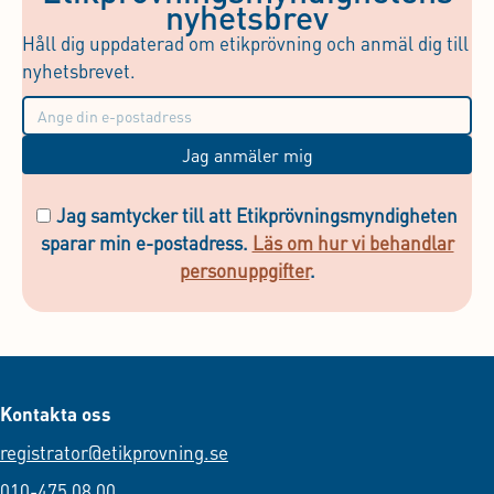
nyhetsbrev
Håll dig uppdaterad om etikprövning och anmäl dig till
nyhetsbrevet.
Jag anmäler mig
Jag samtycker till att Etikprövningsmyndigheten
sparar min e-postadress.
Läs om hur vi behandlar
personuppgifter
.
Kontakta oss
registrator@etikprovning.se
010-475 08 00