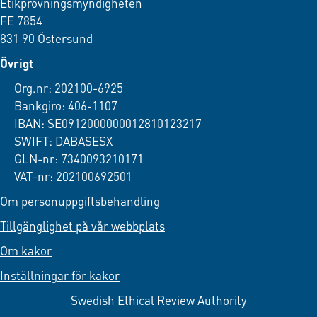
Etikprövningsmyndigheten
FE 7854
831 90 Östersund
Övrigt
Org.nr: 202100-6925
Bankgiro: 406-1107
IBAN: SE0912000000012810123217
SWIFT: DABASESX
GLN-nr: 7340093210171
VAT-nr: 202100692501
Om personuppgiftsbehandling
Tillgänglighet på vår webbplats
Om kakor
Inställningar för kakor
Swedish Ethical Review Authority