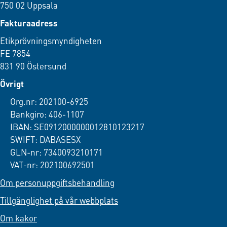
750 02 Uppsala
Fakturaadress
Etikprövningsmyndigheten
FE 7854
831 90 Östersund
Övrigt
Org.nr: 202100-6925
Bankgiro: 406-1107
IBAN: SE0912000000012810123217
SWIFT: DABASESX
GLN-nr: 7340093210171
VAT-nr: 202100692501
Om personuppgiftsbehandling
Tillgänglighet på vår webbplats
Om kakor