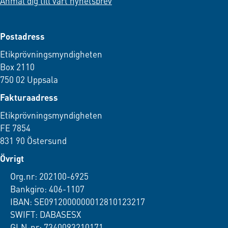
Anmäl dig till vårt nyhetsbrev
Postadress
Etikprövningsmyndigheten
Box 2110
750 02 Uppsala
Fakturaadress
Etikprövningsmyndigheten
FE 7854
831 90 Östersund
Övrigt
Org.nr: 202100-6925
Bankgiro: 406-1107
IBAN: SE0912000000012810123217
SWIFT: DABASESX
GLN-nr: 7340093210171