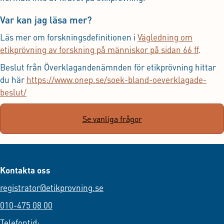
Var kan jag läsa mer?
Läs mer om forskningsdefinitionen i
Vägledning om
etikprövning av forskning på människor på sidan 66 ff
.
Beslut från Överklagandenämnden för etikprövning hittar
du här
https://www.onep.se/soek-bland-oeverklagade-
beslut/
Se vanliga frågor
Kontakta oss
registrator@etikprovning.se
010-475 08 00
Telefontid: