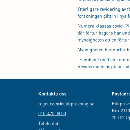
Ytterligare revidering av
forskningen gått in i nya f
Numera klassas covid-19 
där förtur begärs har und
myndigheten att en förtur
Myndigheten har därför bes
I samband med en kommand
Revideringen är planera
Kontakta oss
Postadr
registrator@etikprovning.se
Etikpröv
Box 211
010-475 08 00
750 02 U
Telefontid: