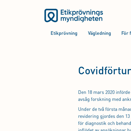
Etikprövning
Vägledning
För 
Covidförtu
Den 18 mars 2020 införde
avsåg forskning med ankny
Under de två första måna
revidering gjordes den 13
för diagnostik och behand
inflödet av ansökningar ha