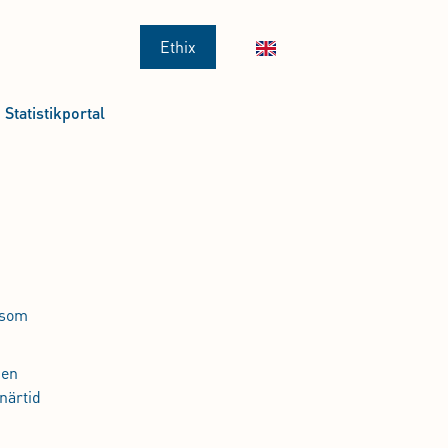
Ethix
Statistikportal
 som
 en
närtid