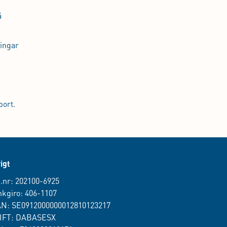
å
ningar
bort.
igt
.nr: 202100-6925
kgiro: 406-1107
AN: SE0912000000012810123217
IFT: DABASESX