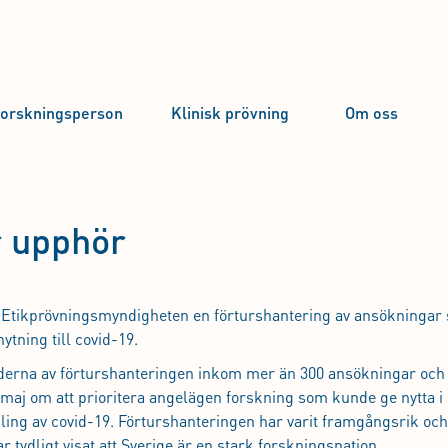
forskningsperson
Klinisk prövning
Om oss
r upphör
 Etikprövningsmyndigheten en förturshantering av ansökningar
tning till covid-19.
derna av förturshanteringen inkom mer än 300 ansökningar och
 maj om att prioritera angelägen forskning som kunde ge nytta i 
ling av covid-19. Förturshanteringen har varit framgångsrik och
r tydligt visat att Sverige är en stark forskningsnation.