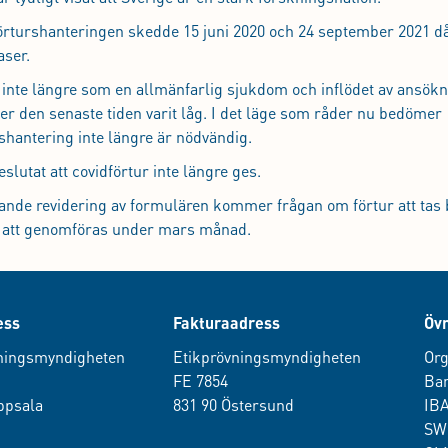
 förturshanteringen skedde 15 juni 2020 och 24 september 2021 d
aser.
inte längre som en allmänfarlig sjukdom och inflödet av ansök
er den senaste tiden varit låg. I det läge som råder nu bedömer
shantering inte längre är nödvändig.
lutat att covidförtur inte längre ges.
e revidering av formulären kommer frågan om förtur att tas 
d att genomföras under mars månad.
ess
Fakturaadress
Övr
ningsmyndigheten
Etikprövningsmyndigheten
Org
0
FE 7854
Ban
ppsala
831 90 Östersund
IB
SW