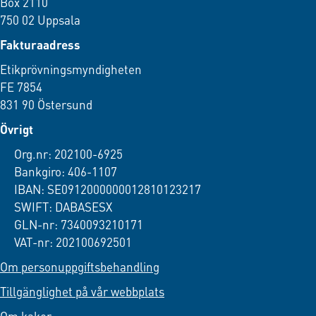
Box 2110
750 02 Uppsala
Fakturaadress
Etikprövningsmyndigheten
FE 7854
831 90 Östersund
Övrigt
Org.nr: 202100-6925
Bankgiro: 406-1107
IBAN: SE0912000000012810123217
SWIFT: DABASESX
GLN-nr: 7340093210171
VAT-nr: 202100692501
Om personuppgiftsbehandling
Tillgänglighet på vår webbplats