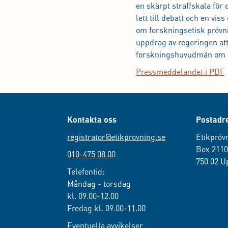
en skärpt straffskala för 
lett till debatt och en v
om forskningsetisk prövni
uppdrag av regeringen att
forskningshuvudmän om re
Pressmeddelandet i PDF
Kontakta oss
Postadr
registrator@etikprovning.se
Etikpröv
Box 211
010-475 08 00
750 02 U
Telefontid:
Måndag - torsdag
kl. 09.00-12.00
Fredag kl. 09.00-11.00
Eventuella avvikelser