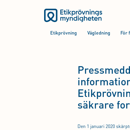
Etikprövning
Vägledning
För 
Pressmedde
information
Etikprövni
säkrare fo
Den 1 januari 2020 skärpt