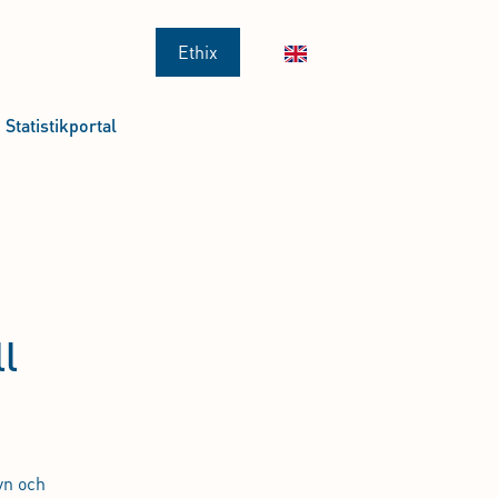
Ethix
Statistikportal
l
yn och