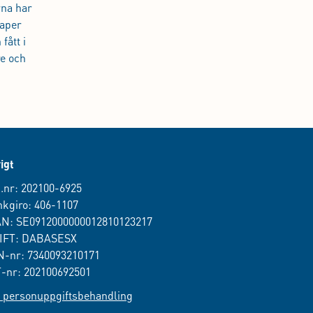
rna har
kaper
fått i
re och
igt
.nr: 202100-6925
kgiro: 406-1107
AN: SE0912000000012810123217
IFT: DABASESX
-nr: 7340093210171
-nr: 202100692501
personuppgiftsbehandling