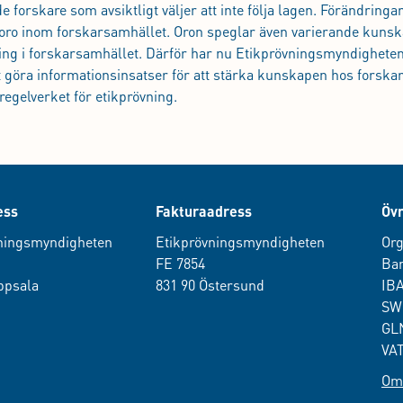
de forskare som avsiktligt väljer att inte följa lagen. Förändringa
iss oro inom forskarsamhället. Oron speglar även varierande kuns
ng i forskarsamhället. Därför har nu Etikprövningsmyndigheten 
 göra informationsinsatser för att stärka kunskapen hos forska
gelverket för etikprövning.
ess
Fakturaadress
Övr
ningsmyndigheten
Etikprövningsmyndigheten
Org
0
FE 7854
Ban
ppsala
831 90 Östersund
IB
SW
GLN
VAT
Om 