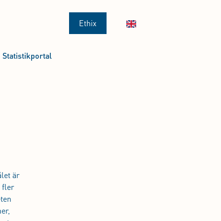
Ethix
Statistikportal
let är
 fler
eten
er,