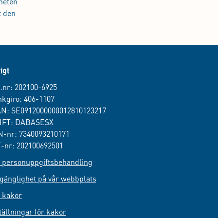
heten
t den
igt
.nr: 202100-6925
kgiro: 406-1107
AN: SE0912000000012810123217
IFT: DABASESX
-nr: 7340093210171
-nr: 202100692501
personuppgiftsbehandling
lgänglighet på vår webbplats
 kakor
tällningar för kakor