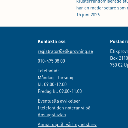
klusterrandomiserade st
har en medarbetare som d
15 juni 2026.
Kontakta oss
Postadr
registrator@etikprovning.se
Etikpröv
Box 211
010-475 08 00
750 02 U
Telefontid:
Måndag - torsdag
kl. 09.00-12.00
Fredag kl. 09.00-11.00
Eventuella avvikelser
I telefontiden noterar vi på
Anslagstavlan
.
Anmäl dig till vårt nyhetsbrev