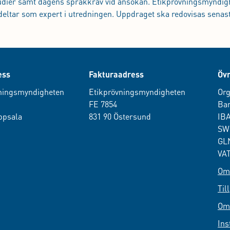
udier samt dagens språkkrav vid ansökan. Etikprövningsmyndig
eltar som expert i utredningen. Uppdraget ska redovisas senas
ess
Fakturaadress
Övr
ningsmyndigheten
Etikprövningsmyndigheten
Org
0
FE 7854
Ban
ppsala
831 90 Östersund
IB
SW
GLN
VAT
Om 
Til
Om
Ins