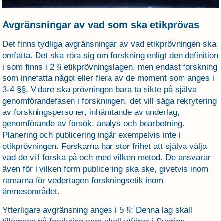
Avgränsningar av vad som ska etikprövas
Det finns tydliga avgränsningar av vad etikprövningen ska
omfatta. Det ska röra sig om forskning enligt den definition
i som finns i 2 § etikprövningslagen, men endast forskning
som innefatta något eller flera av de moment som anges i
3-4 §§. Vidare ska prövningen bara ta sikte på själva
genomförandefasen i forskningen, det vill säga rekrytering
av forskningspersoner, inhämtande av underlag,
genomförande av försök, analys och bearbetning.
Planering och publicering ingår exempelvis inte i
etikprövningen. Forskarna har stor frihet att själva välja
vad de vill forska på och med vilken metod. De ansvarar
även för i vilken form publicering ska ske, givetvis inom
ramarna för vedertagen forskningsetik inom
ämnesområdet.
Ytterligare avgränsning anges i 5 §: Denna lag skall