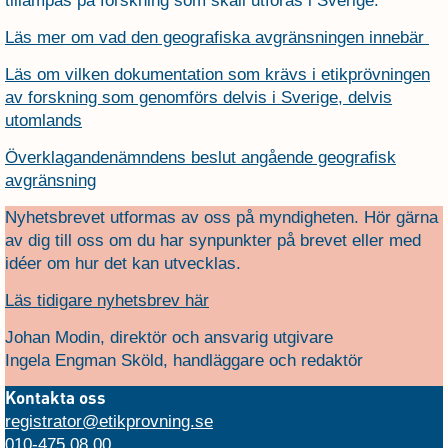
tillämpas på forskning som skall utföras i Sverige.
Läs mer om vad den geografiska avgränsningen innebär
Läs om vilken dokumentation som krävs i etikprövningen
av forskning som genomförs delvis i Sverige, delvis
utomlands
Överklagandenämndens beslut angående geografisk
avgränsning
Nyhetsbrevet utformas av oss på myndigheten. Hör gärna
av dig till oss om du har synpunkter på brevet eller med
idéer om hur det kan utvecklas.
Läs tidigare nyhetsbrev här
Johan Modin, direktör och ansvarig utgivare
Ingela Engman Sköld, handläggare och redaktör
Kontak
ta oss
registrator@etikprovning.se
010-475 08 00