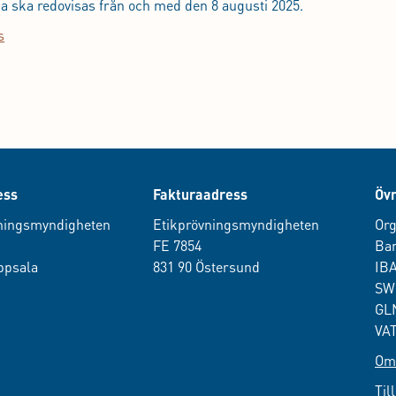
a ska redovisas från och med den 8 augusti 2025.
s
ess
Fakturaadress
Övr
ningsmyndigheten
Etikprövningsmyndigheten
Org
0
FE 7854
Ban
ppsala
831 90 Östersund
IB
SW
GLN
VAT
Om 
Til