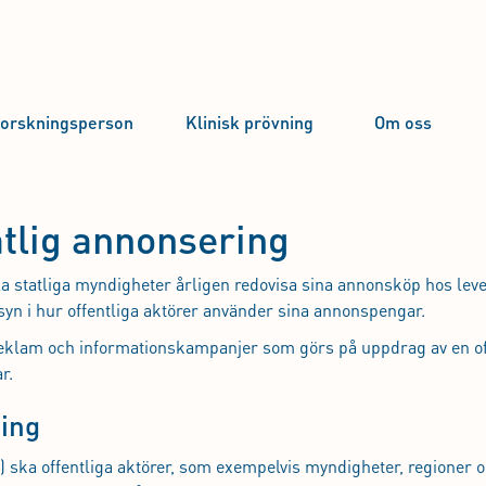
forskningsperson
Klinisk prövning
Om oss
atlig annonsering
la statliga myndigheter årligen redovisa sina annonsköp hos leve
insyn i hur offentliga aktörer använder sina annonspengar.
 reklam och informationskampanjer som görs på uppdrag av en off
r.
ing
) ska offentliga aktörer, som exempelvis myndigheter, regioner