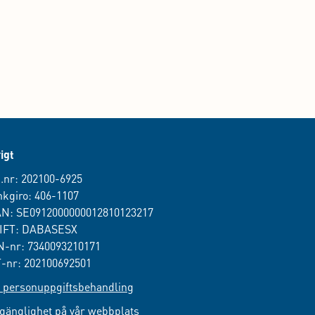
igt
.nr: 202100-6925
kgiro: 406-1107
AN: SE0912000000012810123217
IFT: DABASESX
-nr: 7340093210171
-nr: 202100692501
personuppgiftsbehandling
lgänglighet på vår webbplats