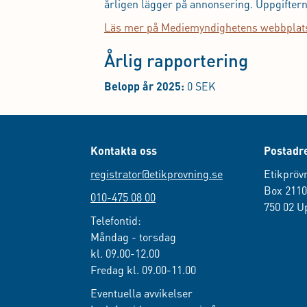
årligen lägger på annonsering. Uppgiftern
Läs mer på Mediemyndighetens webbplat
Årlig rapportering
Belopp år 2025:
0 SEK
Kontakta oss
Postadr
registrator@etikprovning.se
Etikpröv
Box 211
010-475 08 00
750 02 U
Telefontid:
Måndag - torsdag
kl. 09.00-12.00
Fredag kl. 09.00-11.00
Eventuella avvikelser