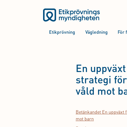
Etikprövning
Vägledning
För 
En uppväxt 
strategi fö
våld mot b
Betänkandet En uppväxt fr
mot barn