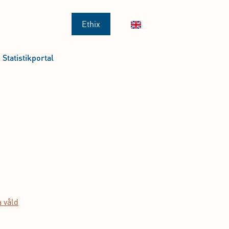
Ethix
Statistikportal
a våld