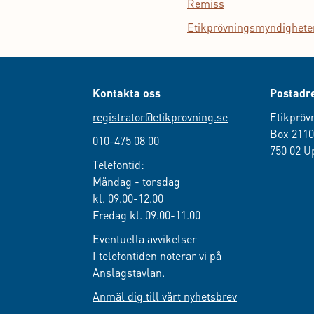
Remiss
Etikprövningsmyndigheten
Kontakta oss
Postadr
registrator@etikprovning.se
Etikpröv
Box 211
010-475 08 00
750 02 U
Telefontid:
Måndag - torsdag
kl. 09.00-12.00
Fredag kl. 09.00-11.00
Eventuella avvikelser
I telefontiden noterar vi på
Anslagstavlan
.
Anmäl dig till vårt nyhetsbrev