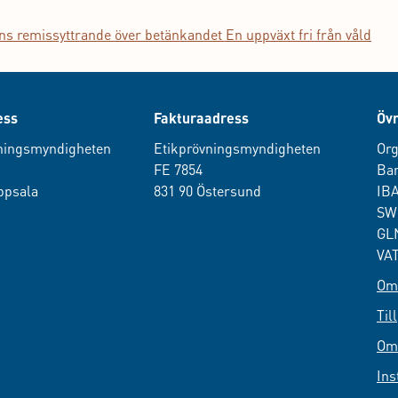
s remissyttrande över betänkandet En uppväxt fri från våld
ess
Fakturaadress
Övr
ningsmyndigheten
Etikprövningsmyndigheten
Org
0
FE 7854
Ban
ppsala
831 90 Östersund
IB
SW
GLN
VAT
Om 
Til
Om
Ins