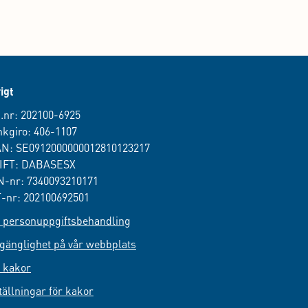
igt
.nr: 202100-6925
kgiro: 406-1107
AN: SE0912000000012810123217
IFT: DABASESX
-nr: 7340093210171
-nr: 202100692501
personuppgiftsbehandling
lgänglighet på vår webbplats
 kakor
tällningar för kakor