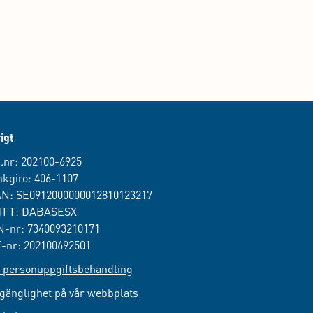
igt
.nr: 202100-6925
kgiro: 406-1107
AN: SE0912000000012810123217
IFT: DABASESX
-nr: 7340093210171
-nr: 202100692501
personuppgiftsbehandling
lgänglighet på vår webbplats