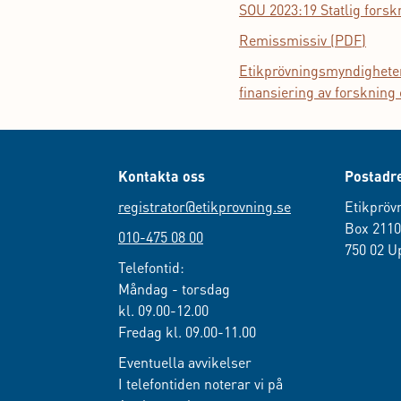
SOU 2023:19 Statlig forsk
Remissm
issiv (PDF)
Etikprövningsmyndigheten
finansiering av forskning
Kontakta oss
Postadr
registrator@etikprovning.se
Etikpröv
Box 211
010-475 08 00
750 02 U
Telefontid:
Måndag - torsdag
kl. 09.00-12.00
Fredag kl. 09.00-11.00
Eventuella avvikelser
I telefontiden noterar vi på