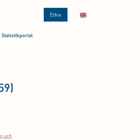
Ethix
Statistikportal
g
59)
on och