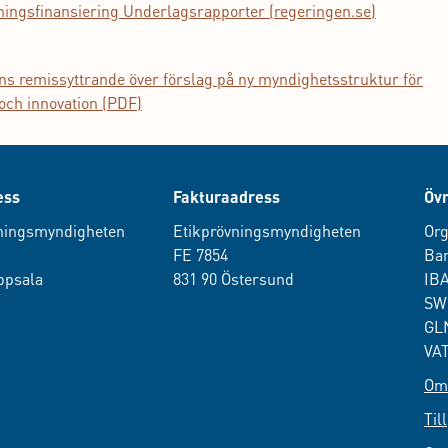
ningsfinansiering Underlagsrapporter (regeringen.se)
s remissyttrande över förslag på ny myndighetsstruktur för
 och innovation (PDF)
ess
Fakturaadress
Övr
ningsmyndigheten
Etikprövningsmyndigheten
Org
0
FE 7854
Ban
ppsala
831 90 Östersund
IB
SW
GLN
VAT
Om 
Til