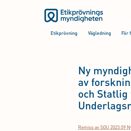
Etikprövning
Vägledning
För 
Ny myndigh
av forsknin
och Statlig
Underlagsr
Remiss av SOU 2023:59 Ny