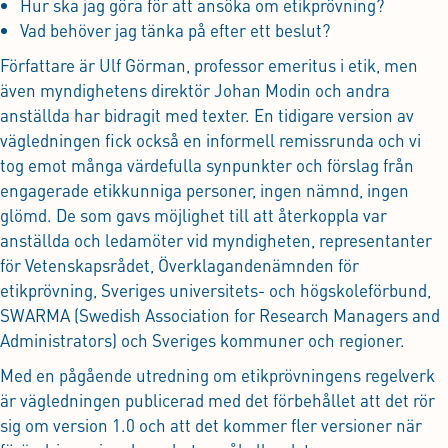
Hur ska jag göra för att ansöka om etikprövning?
Vad behöver jag tänka på efter ett beslut?
Författare är Ulf Görman, professor emeritus i etik, men
även myndighetens direktör Johan Modin och andra
anställda har bidragit med texter. En tidigare version av
vägledningen fick också en informell remissrunda och vi
tog emot många värdefulla synpunkter och förslag från
engagerade etikkunniga personer, ingen nämnd, ingen
glömd. De som gavs möjlighet till att återkoppla var
anställda och ledamöter vid myndigheten, representanter
för Vetenskapsrådet, Överklagandenämnden för
etikprövning, Sveriges universitets- och högskoleförbund,
SWARMA (Swedish Association for Research Managers and
Administrators) och Sveriges kommuner och regioner.
Med en pågående utredning om etikprövningens regelverk
är vägledningen publicerad med det förbehållet att det rör
sig om version 1.0 och att det kommer fler versioner när