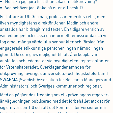
Hur ska jag göra för att ansöka om etikprövning?
Vad behöver jag tänka på efter ett beslut?
Författare är Ulf Görman, professor emeritus i etik, men
även myndighetens direktör Johan Modin och andra
anställda har bidragit med texter. En tidigare version av
vägledningen fick också en informell remissrunda och vi
tog emot många värdefulla synpunkter och förslag från
engagerade etikkunniga personer, ingen nämnd, ingen
glömd. De som gavs möjlighet till att återkoppla var
anställda och ledamöter vid myndigheten, representanter
för Vetenskapsrådet, Överklagandenämnden för
etikprövning, Sveriges universitets- och högskoleförbund,
SWARMA (Swedish Association for Research Managers and
Administrators) och Sveriges kommuner och regioner.
Med en pågående utredning om etikprövningens regelverk
är vägledningen publicerad med det förbehållet att det rör
sig om version 1.0 och att det kommer fler versioner när