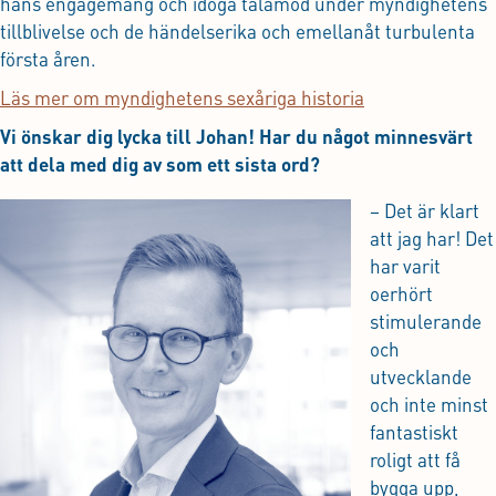
hans engagemang och idoga tålamod under myndighetens
tillblivelse och de händelserika och emellanåt turbulenta
första åren.
Läs mer om myndighetens sexåriga historia
Vi önskar dig lycka till Johan! Har du något minnesvärt
att dela med dig av som ett sista ord?
– Det är klart
att jag har! Det
har varit
oerhört
stimulerande
och
utvecklande
och inte minst
fantastiskt
roligt att få
bygga upp,